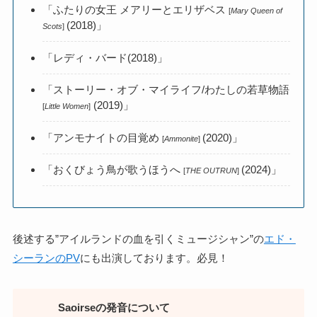
「ふたりの女王 メアリーとエリザベス
[
Mary Queen of
(2018)」
Scots
]
「レディ・バード(2018)」
「ストーリー・オブ・マイライフ/わたしの若草物語
(2019)」
[
Little Women
]
「アンモナイトの目覚め
(2020)」
[
Ammonite
]
「おくびょう鳥が歌うほうへ
(2024)」
[
THE OUTRUN
]
後述する”アイルランドの血を引くミュージシャン”の
エド・
シーランのPV
にも出演しております。必見！
Saoirseの発音について