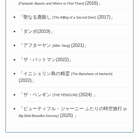
(2016)」
[
Fantastic Beasts and Where to Find Them
]
「聖なる鹿殺し
(2017)」
[
The Killing of a Sacred Deer
]
「ダンボ(2019)」
「アフターヤン
(2021)」
[
After Yang
]
「ザ・バットマン(2022)」
「イニシェリン島の精霊
[
The Banshees of Inisherin
]
(2022)」
「ザ・ペンギン
(2024) 」
[
THE PENGUIN
]
「ビューティフル・ジャーニー ふたりの時空旅行
[
A
(2025) 」
Big Bold Beautiful Journey
]