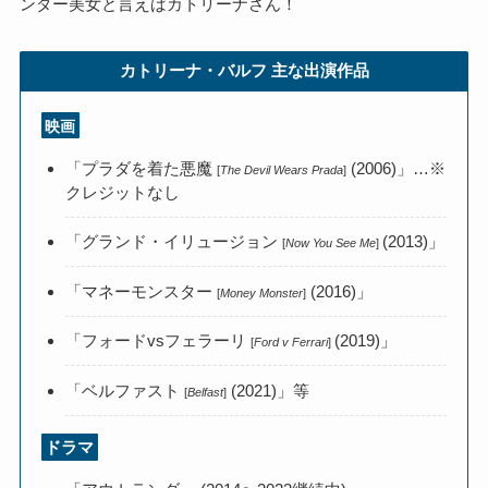
ンダー美女と言えばカトリーナさん！
カトリーナ・バルフ
主な出演作品
映画
「プラダを着た悪魔
(2006)」…※
[
The Devil Wears Prada
]
クレジットなし
「グランド・イリュージョン
(2013)」
[
Now You See Me
]
「マネーモンスター
(2016)」
[
Money Monster
]
「フォードvsフェラーリ
(2019)」
[
Ford v Ferrari
]
「ベルファスト
(2021)」等
[
Belfast
]
ドラマ