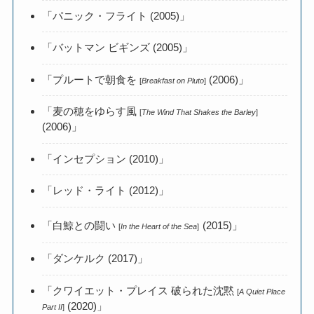
「パニック・フライト (2005)」
「バットマン ビギンズ (2005)」
「プルートで朝食を
(2006)」
[
Breakfast on Pluto
]
「麦の穂をゆらす風
[
The Wind That Shakes the Barley
]
(2006)」
「インセプション (2010)」
「レッド・ライト (2012)」
「白鯨との闘い
(2015)」
[
In the Heart of the Sea
]
「ダンケルク (2017)」
「クワイエット・プレイス 破られた沈黙
[
A Quiet Place
(2020)」
Part II
]