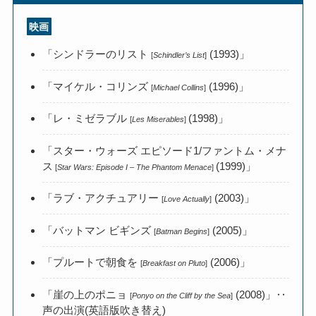
映画
「シンドラーのリスト
(1993)」
[
Schindler’s List
]
「マイケル・コリンズ
(1996)」
[
Michael Collins
]
「レ・ミゼラブル
(1998)」
[
Les Miserables
]
「スター・ウォーズ エピソード1/ファントム・メナ
ス
(1999)」
[
Star Wars: Episode I – The Phantom Menace
]
「ラブ・アクチュアリー
(2003)」
[
Love Actually
]
「バットマン ビギンズ
(2005)」
[
Batman Begins
]
「プルートで朝食を
(2006)」
[
Breakfast on Pluto
]
「崖の上のポニョ
(2008)」‥
[
Ponyo on the Cliff by the Sea
]
声の出演(英語版吹き替え)