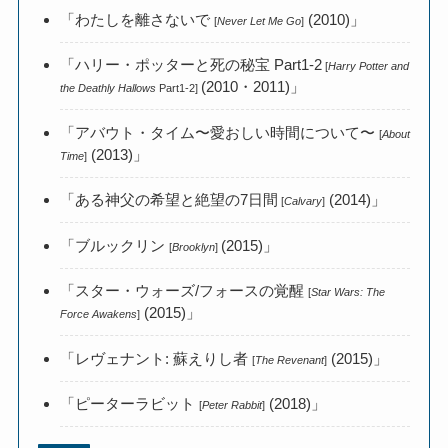
「わたしを離さないで
(2010)」
[
Never Let Me Go
]
「ハリー・ポッターと死の秘宝 Part1-2
[
Harry Potter and
(2010・2011)」
the Deathly Hallows
Part1-2]
「アバウト・タイム〜愛おしい時間について〜
[
About
(2013)」
Time
]
「ある神父の希望と絶望の7日間
(2014)」
[
Calvary
]
「ブルックリン
(2015)」
[
Brooklyn
]
「スター・ウォーズ/フォースの覚醒
[
Star Wars: The
(2015)」
Force Awakens
]
「レヴェナント: 蘇えりし者
(2015)」
[
The Revenant
]
「ピーターラビット
(2018)」
[
Peter Rabbit
]